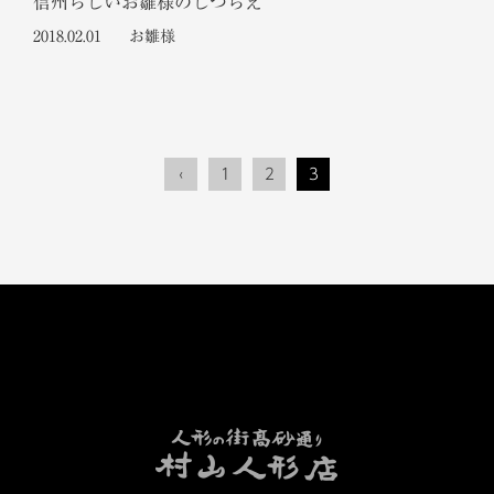
信州らしいお雛様のしつらえ
2018.02.01
お雛様
‹
1
2
3