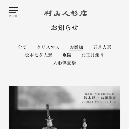
MENU
お知らせ
トップ
全て
クリスマス
お雛様
五月人形
お知らせ
松本七夕人形
重陽
お正月飾り
人形供養祭
お雛様
五月人形
七夕人形
お正月飾り
重陽